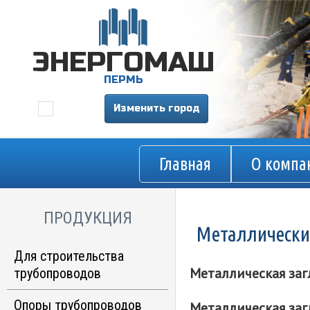
ЭНЕРГОМАШ
ПЕРМЬ
Изменить город
Главная
О компа
ПРОДУКЦИЯ
Металлически
Для строительства
Металлическая заг
трубопроводов
Опорно-направляющие
Опоры трубопроводов
Металлическая заг