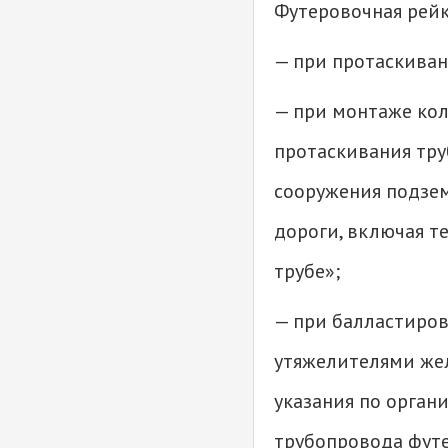
Футеровочная рей
— при протаскиван
— при монтаже ко
протаскивания тру
сооружения подзе
дороги, включая т
трубе»;
— при балластиро
утяжелителями жел
указания по орган
трубопровода фут