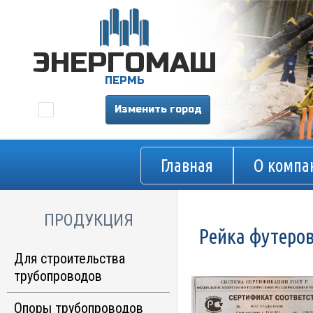
ЭНЕРГОМАШ
ПЕРМЬ
Изменить город
Главная
О компа
ПРОДУКЦИЯ
Рейка футеро
Для строительства
трубопроводов
Опорно-направляющие
Опоры трубопроводов