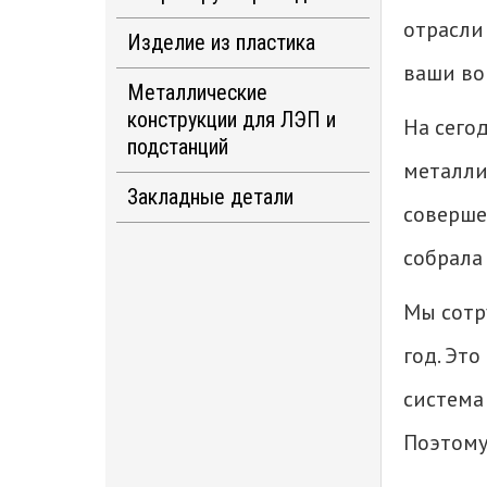
кольца ОНК, ПМТД,
отрасли
Изделие из пластика
ОНКД, РОНК
ваши во
Предохранительная
Металлические
Кольцо Спейсер для
арматура. Колпачок и
конструкции для ЛЭП и
нефтегазопроводов
На сего
пробка НКТ-73
подстанций
металли
Манжета
Накладки и оголовья
Закладные детали
Предохранительная
герметизирующая ПМТД,
соверше
вставка Стример
ГМНР, ПМТД-Р, ГМНР
Траверсы
(majorpack Streamer)
собрала
высоковольтные
Защитное укрытие
манжет перехода УЗМГ,
Мы сотр
Траверсы низковольтные
ЗУМГ
год. Эт
Заземляющие
Рейка футеровочная
система
проводники
деревянная
Поэтому
Рейка футеровочная