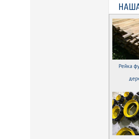
НАША
Рейка ф
дер