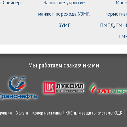
о Спейсер
Защитное укрытие
Манж
манжет перехода УЗМГ,
герметиз
ЗУМГ
ПМТД, ГМНР
ГМ
Мы работаем с заказчиками
дукция
Услуги
Ковер настенный КНС для защиты системы ОДК