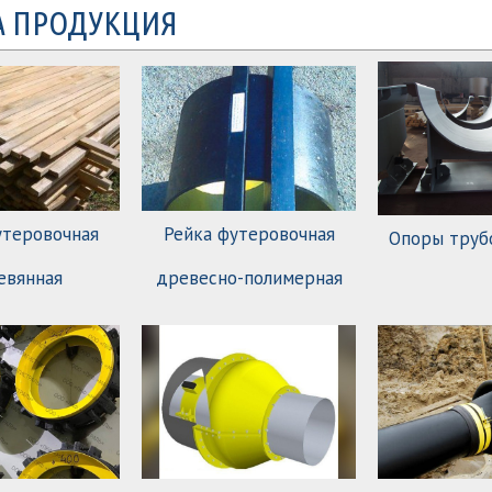
 ПРОДУКЦИЯ
утеровочная
Рейка футеровочная
Опоры труб
евянная
древесно-полимерная