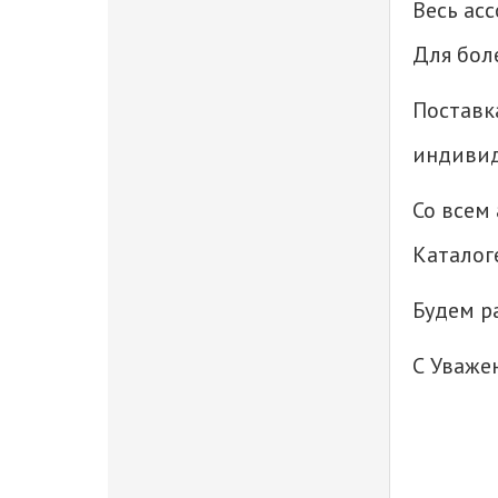
полимерная
Весь ас
Для бол
Рейка футеровочная
древесно-полимерная
Поставк
индивид
Со всем
Каталог
Будем р
С Уваже